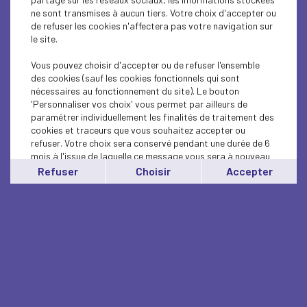
ne sont transmises à aucun tiers. Votre choix d'accepter ou
de refuser les cookies n'affectera pas votre navigation sur
le site.
Vous pouvez choisir d'accepter ou de refuser l'ensemble
des cookies (sauf les cookies fonctionnels qui sont
nécessaires au fonctionnement du site). Le bouton
'Personnaliser vos choix' vous permet par ailleurs de
paramétrer individuellement les finalités de traitement des
cookies et traceurs que vous souhaitez accepter ou
refuser. Votre choix sera conservé pendant une durée de 6
mois à l'issue de laquelle ce message vous sera à nouveau
affiché..
Refuser
Choisir
Accepter
Vous pouvez modifier votre choix à tout moment en
cliquant sur le lien
'cookies'
en bas de page.