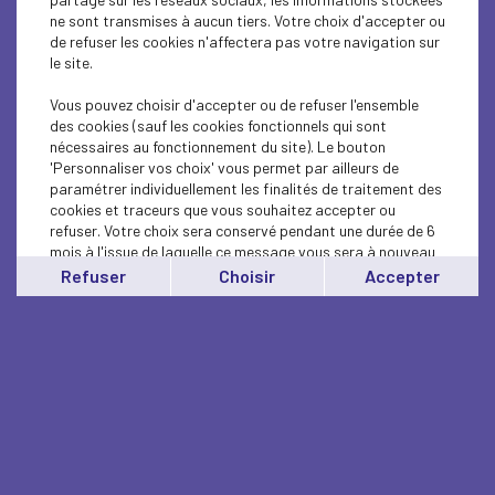
ne sont transmises à aucun tiers. Votre choix d'accepter ou
de refuser les cookies n'affectera pas votre navigation sur
le site.
Vous pouvez choisir d'accepter ou de refuser l'ensemble
des cookies (sauf les cookies fonctionnels qui sont
nécessaires au fonctionnement du site). Le bouton
'Personnaliser vos choix' vous permet par ailleurs de
paramétrer individuellement les finalités de traitement des
cookies et traceurs que vous souhaitez accepter ou
refuser. Votre choix sera conservé pendant une durée de 6
mois à l'issue de laquelle ce message vous sera à nouveau
affiché..
Refuser
Choisir
Accepter
Vous pouvez modifier votre choix à tout moment en
cliquant sur le lien
'cookies'
en bas de page.