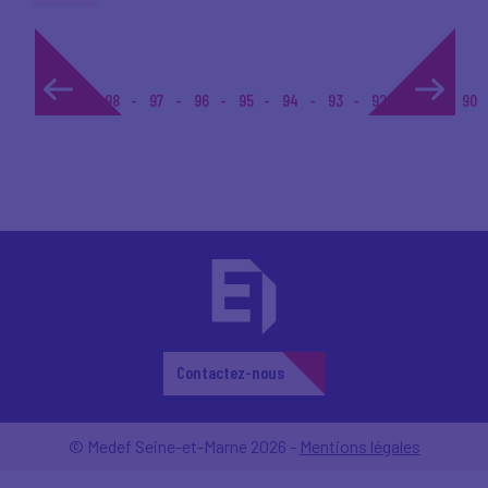
1...
98
97
96
95
94
93
92
91
90
Contactez-nous
© Medef Seine-et-Marne 2026 -
Mentions légales