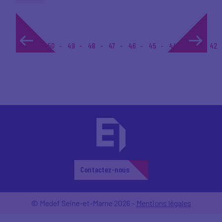
1...
50
49
48
47
46
45
44
43
42
Contactez-nous
© Medef Seine-et-Marne 2026 -
Mentions légales