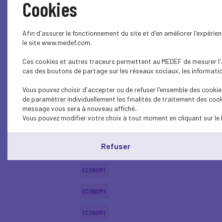
Cookies
ECONOMY
Afin d'assurer le fonctionnement du site et d'en améliorer l'expéri
ECONOMY
le site www.medef.com.
Ces cookies et autres traceurs permettent au MEDEF de mesurer l'au
ECONOMY
cas des boutons de partage sur les réseaux sociaux, les information
ECONOMY
Vous pouvez choisir d'accepter ou de refuser l'ensemble des cookies
de paramétrer individuellement les finalités de traitement des cook
ECONOMY
message vous sera à nouveau affiché..
Vous pouvez modifier votre choix à tout moment en cliquant sur le 
ECONOMY
Refuser
ECONOMY
ECONOMY
ECONOMY
ECONOMY