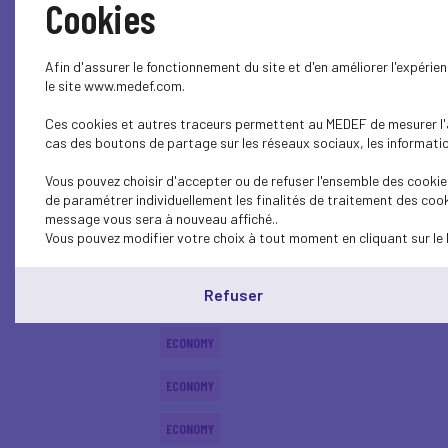
Cookies
ECONOMY
Afin d'assurer le fonctionnement du site et d'en améliorer l'expéri
ECONOMY
le site www.medef.com.
Ces cookies et autres traceurs permettent au MEDEF de mesurer l'au
ECONOMY
cas des boutons de partage sur les réseaux sociaux, les information
ECONOMY
Vous pouvez choisir d'accepter ou de refuser l'ensemble des cookies
de paramétrer individuellement les finalités de traitement des cook
ECONOMY
message vous sera à nouveau affiché..
Vous pouvez modifier votre choix à tout moment en cliquant sur le 
ECONOMY
Refuser
ECONOMY
ECONOMY
ECONOMY
ECONOMY