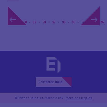
1...
100
99
98
97
96
95
94
93
92
Contactez-nous
© Medef Seine-et-Marne 2026 -
Mentions légales