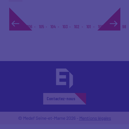
1...
106
105
104
103
102
101
100
99
98
Contactez-nous
© Medef Seine-et-Marne 2026 -
Mentions légales