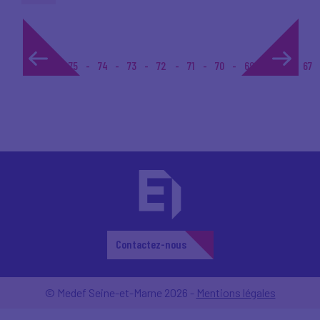
1...
75
74
73
72
71
70
69
68
67
Contactez-nous
© Medef Seine-et-Marne 2026 -
Mentions légales